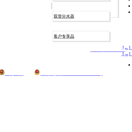
双管分水器
客户专享品
[←
t © 2009-2026 上海易而固五金科技有限公司 版权所有
沪ICP备09003266号
[→
上海工商
沪公网安备 31012002002744号