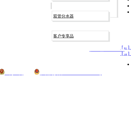
双管分水器
客户专享品
[←
t © 2009-2026 上海易而固五金科技有限公司 版权所有
沪ICP备09003266号
[→
上海工商
沪公网安备 31012002002744号