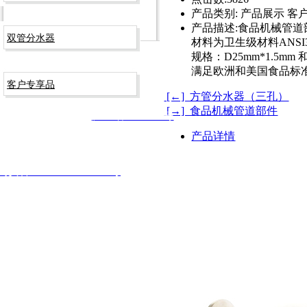
产品类别:
产品展示 客
产品描述:
食品机械管道
双管分水器
材料为卫生级材料ANSI316
规格：D25mm*1.5mm 和 
满足欧洲和美国食品标
客户专享品
[←] 方管分水器（三孔）
[→] 食品机械管道部件
固五金科技有限公司 版权所有
沪ICP备09003266号
产品详情
安备 31012002002744号