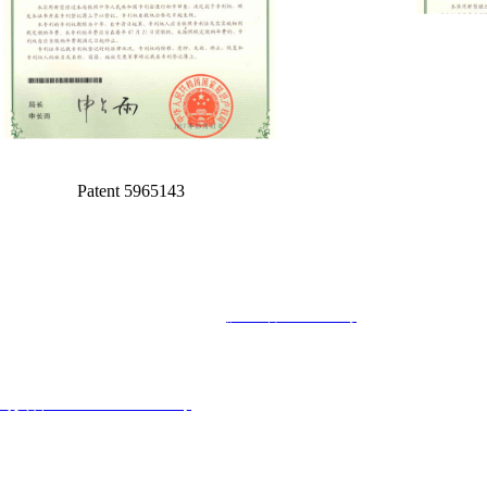
Paten
t 5965143
RODUCTS TECHNOLOGY CO., LTD
沪ICP备09003266号
安备 31012002002744号