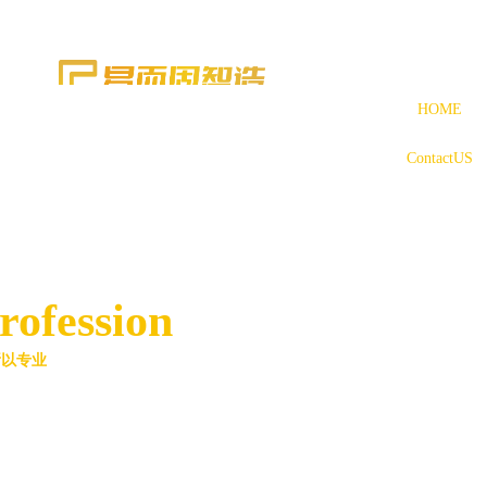
HOME
ContactUS
rofession
所以专业